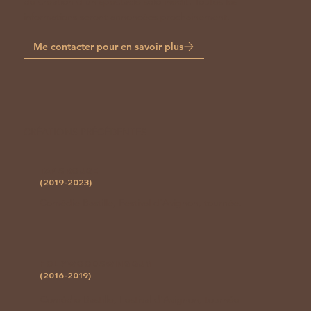
de création d'un spectacle solo inédit. Toutes les
informations seront annoncées prochainement.
Me contacter pour en savoir plus
CRÉATIONS PRÉCÉDENTES
TAPIS ROUGE
(2019-2023)
Comédie Bastille, Festival d'Avignon, tournée.
HOLLYWOOD SWING GUM
(2016-2019)
Comédie Bastille, Festival d'Avignon, tournée