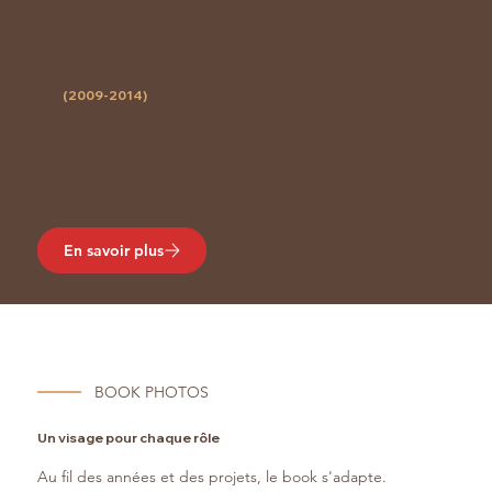
LE ONE PAT' SHOW
(2009-2014)
Grand Prix du Jury & Prix du public,
Festival d'humour de Vienne
En savoir plus
BOOK PHOTOS
Un visage pour chaque rôle
Au fil des années et des projets, le book s'adapte.