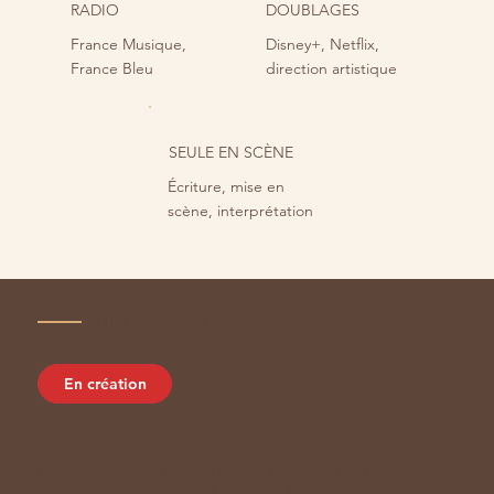
RADIO
DOUBLAGES
France Musique,
Disney+, Netflix,
France Bleu
direction artistique
SEULE EN SCÈNE
Écriture, mise en
scène, interprétation
SEULE EN SCÈNE
En création
Nouveau spectacle solo
Un nouveau projet prend forme. Agnès Pat' est en cours