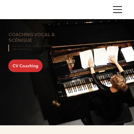
COACHING VOCAL &
SCÉNIQUE
Cours privés et collectifs : Technique vocale chantée et
parlée, interprétation, jeu.
CV Coaching